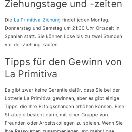
Ziehungstage und -zeiten
Die
La Primitiva-Ziehung
findet jeden Montag,
Donnerstag und Samstag um 21:30 Uhr Ortszeit in
Spanien statt. Sie können Lose bis zu zwei Stunden
vor der Ziehung kaufen.
Tipps für den Gewinn von
La Primitiva
Es gibt zwar keine Garantie dafür, dass Sie bei der
Lotterie La Primitiva gewinnen, aber es gibt einige
Tipps, die Ihre Erfolgschancen erhöhen können. Eine
Strategie besteht darin, mit einer Gruppe von
Freunden oder Arbeitskollegen zu spielen. Wenn Sie
Ihre Ressourcen zusammenlegen und mehr Lose