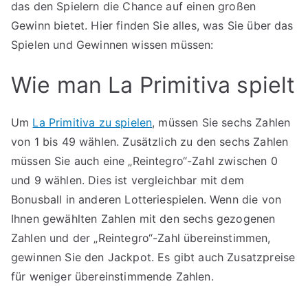
das den Spielern die Chance auf einen großen
Gewinn bietet. Hier finden Sie alles, was Sie über das
Spielen und Gewinnen wissen müssen:
Wie man La Primitiva spielt
Um
La Primitiva zu spielen
, müssen Sie sechs Zahlen
von 1 bis 49 wählen. Zusätzlich zu den sechs Zahlen
müssen Sie auch eine „Reintegro“-Zahl zwischen 0
und 9 wählen. Dies ist vergleichbar mit dem
Bonusball in anderen Lotteriespielen. Wenn die von
Ihnen gewählten Zahlen mit den sechs gezogenen
Zahlen und der „Reintegro“-Zahl übereinstimmen,
gewinnen Sie den Jackpot. Es gibt auch Zusatzpreise
für weniger übereinstimmende Zahlen.