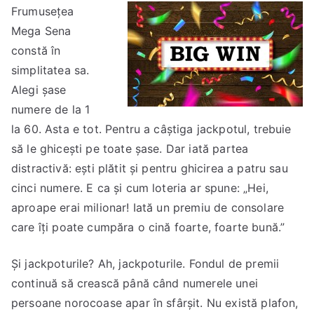
Frumusețea
Mega Sena
constă în
simplitatea sa.
Alegi șase
numere de la 1
la 60. Asta e tot. Pentru a câștiga jackpotul, trebuie
să le ghicești pe toate șase. Dar iată partea
distractivă: ești plătit și pentru ghicirea a patru sau
cinci numere. E ca și cum loteria ar spune: „Hei,
aproape erai milionar! Iată un premiu de consolare
care îți poate cumpăra o cină foarte, foarte bună.”
Și jackpoturile? Ah, jackpoturile. Fondul de premii
continuă să crească până când numerele unei
persoane norocoase apar în sfârșit. Nu există plafon,