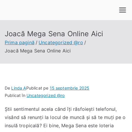
Sari
la
conținut
Joacă Mega Sena Online Aici
Prima pagină
Uncategorized @ro
Joacă Mega Sena Online Aici
De
Linda A
Publicat pe
15 septembrie 2025
Publicat în
Uncategorized @ro
Știi sentimentul acela când îți răsfoiești telefonul,
visând să renunți la locul de muncă și să te muți pe o
insulă tropicală? Ei bine, Mega Sena este loteria