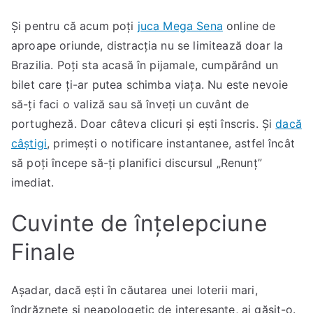
Și pentru că acum poți
juca Mega Sena
online de
aproape oriunde, distracția nu se limitează doar la
Brazilia. Poți sta acasă în pijamale, cumpărând un
bilet care ți-ar putea schimba viața. Nu este nevoie
să-ți faci o valiză sau să înveți un cuvânt de
portugheză. Doar câteva clicuri și ești înscris. Și
dacă
câștigi
, primești o notificare instantanee, astfel încât
să poți începe să-ți planifici discursul „Renunț”
imediat.
Cuvinte de înțelepciune
Finale
Așadar, dacă ești în căutarea unei loterii mari,
îndrăznețe și neapologetic de interesante, ai găsit-o.