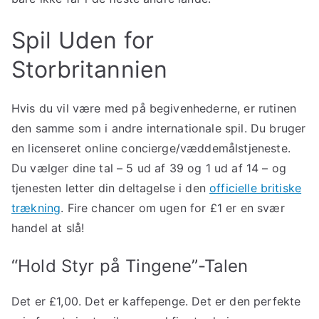
Spil Uden for
Storbritannien
Hvis du vil være med på begivenhederne, er rutinen
den samme som i andre internationale spil. Du bruger
en licenseret online concierge/væddemålstjeneste.
Du vælger dine tal – 5 ud af 39 og 1 ud af 14 – og
tjenesten letter din deltagelse i den
officielle britiske
trækning
. Fire chancer om ugen for £1 er en svær
handel at slå!
“Hold Styr på Tingene”-Talen
Det er £1,00. Det er kaffepenge. Det er den perfekte