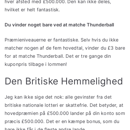
hver afsted med £500.000. Den kan ikke deles,
hvilket er helt fantastisk.
Du vinder noget bare ved at matche Thunderball
Præmieniveauerne er fantastiske. Selv hvis du ikke
matcher nogen af ​​de fem hovedtal, vinder du £3 bare
for at matche Thunderball. Det er tre gange din
kuponpris tilbage i lommen!
Den Britiske Hemmelighed
Jeg kan ikke sige det nok: alle gevinster fra det
britiske nationale lotteri er skattefrie. Det betyder, at
hovedpræmien på £500.000 lander på din konto som
præcis £500.000. Det er en kæmpe bonus, som du
bare ikke får i de fleste andre lande.