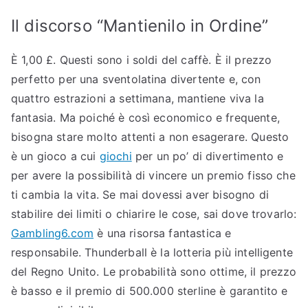
Il discorso “Mantienilo in Ordine”
È 1,00 £. Questi sono i soldi del caffè. È il prezzo
perfetto per una sventolatina divertente e, con
quattro estrazioni a settimana, mantiene viva la
fantasia. Ma poiché è così economico e frequente,
bisogna stare molto attenti a non esagerare. Questo
è un gioco a cui
giochi
per un po’ di divertimento e
per avere la possibilità di vincere un premio fisso che
ti cambia la vita. Se mai dovessi aver bisogno di
stabilire dei limiti o chiarire le cose, sai dove trovarlo:
Gambling6.com
è una risorsa fantastica e
responsabile. Thunderball è la lotteria più intelligente
del Regno Unito. Le probabilità sono ottime, il prezzo
è basso e il premio di 500.000 sterline è garantito e