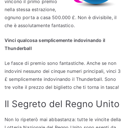
vincono il primo premio
nella stessa estrazione,
ognuno porta a casa 500.000 £. Non è divisibile, il
che è assolutamente fantastico.
Vinci qualcosa semplicemente indovinando il
Thunderball
Le fasce di premio sono fantastiche. Anche se non
indovini nessuno dei cinque numeri principali, vinci 3
£ semplicemente indovinando il Thunderball. Sono
tre volte il prezzo del biglietto che ti torna in tasca!
Il Segreto del Regno Unito
Non lo ripeterò mai abbastanza: tutte le vincite della
Lotteria Nazionale del Regno Unito sono esenti da