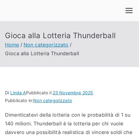
Vai
al
contenuto
Gioca alla Lotteria Thunderball
Home
Non categorizzato
Gioca alla Lotteria Thunderball
Di
Linda A
Pubblicato il
23 Novembre 2025
Pubblicato in:
Non categorizzato
Dimenticatevi della lotteria con le probabilità di 1 su
140 milioni. Thunderball è la lotteria per chi vuole
davvero una possibilità realistica di vincere soldi che