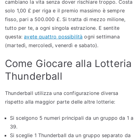
cambiano la vita senza dover rischiare troppo. Costa
solo 1,00 £ per riga e il premio massimo è sempre
fisso, pari a 500.000 £. Si tratta di mezzo milione,
tutto per te, a ogni singola estrazione. E sentite
questa:
avete quattro possibilità
ogni settimana
(martedì, mercoledì, venerdì e sabato).
Come Giocare alla Lotteria
Thunderball
Thunderball utilizza una configurazione diversa
rispetto alla maggior parte delle altre lotterie:
Si scelgono 5 numeri principali da un gruppo da 1 a
39.
Si sceglie 1 Thunderball da un gruppo separato da