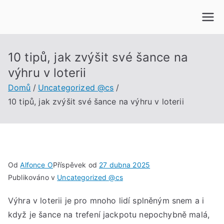
Přeskočit
na
obsah
10 tipů, jak zvýšit své šance na
výhru v loterii
Domů
Uncategorized @cs
10 tipů, jak zvýšit své šance na výhru v loterii
Od
Alfonce O
Příspěvek od
27 dubna 2025
Publikováno v
Uncategorized @cs
Výhra v loterii je pro mnoho lidí splněným snem a i
když je šance na trefení jackpotu nepochybně malá,