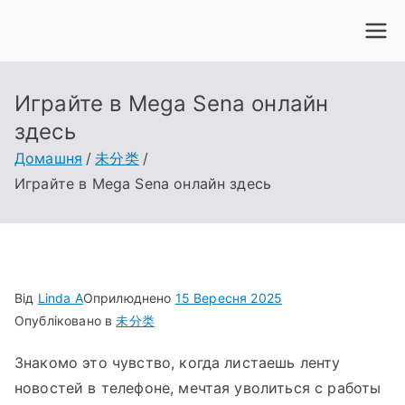
Перейти
до
вмісту
Играйте в Mega Sena онлайн
здесь
Домашня
未分类
Играйте в Mega Sena онлайн здесь
Від
Linda A
Оприлюднено
15 Вересня 2025
Опубліковано в
未分类
Знакомо это чувство, когда листаешь ленту
новостей в телефоне, мечтая уволиться с работы