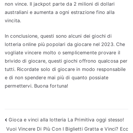
non vince. Il jackpot parte da 2 milioni di dollari
australiani e aumenta a ogni estrazione fino alla
vincita.
In conclusione, questi sono alcuni dei giochi di
lotteria online più popolari da giocare nel 2023. Che
vogliate vincere molto o semplicemente provare il
brivido di giocare, questi giochi offrono qualcosa per
tutti. Ricordate solo di giocare in modo responsabile
e di non spendere mai più di quanto possiate
permettervi. Buona fortuna!
Navigazione
Gioca e vinci alla lotteria La Primitiva oggi stesso!
Vuoi Vincere Di Più Con I Biglietti Gratta e Vinci? Ecc