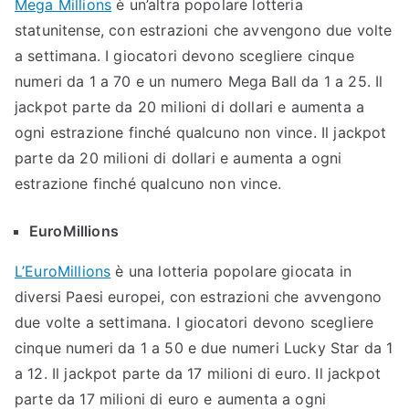
Mega Millions
è un’altra popolare lotteria
statunitense, con estrazioni che avvengono due volte
a settimana. I giocatori devono scegliere cinque
numeri da 1 a 70 e un numero Mega Ball da 1 a 25. Il
jackpot parte da 20 milioni di dollari e aumenta a
ogni estrazione finché qualcuno non vince. Il jackpot
parte da 20 milioni di dollari e aumenta a ogni
estrazione finché qualcuno non vince.
EuroMillions
L’EuroMillions
è una lotteria popolare giocata in
diversi Paesi europei, con estrazioni che avvengono
due volte a settimana. I giocatori devono scegliere
cinque numeri da 1 a 50 e due numeri Lucky Star da 1
a 12. Il jackpot parte da 17 milioni di euro. Il jackpot
parte da 17 milioni di euro e aumenta a ogni