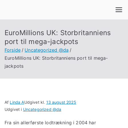
Videre
til
indhold
EuroMillions UK: Storbritanniens
port til mega-jackpots
Forside
Uncategorized @da
EuroMillions UK: Storbritanniens port til mega-
jackpots
Af
Linda A
Udgivet kl.
13 august 2025
Udgivet i
Uncategorized @da
Fra sin allerførste lodtrækning i 2004 har