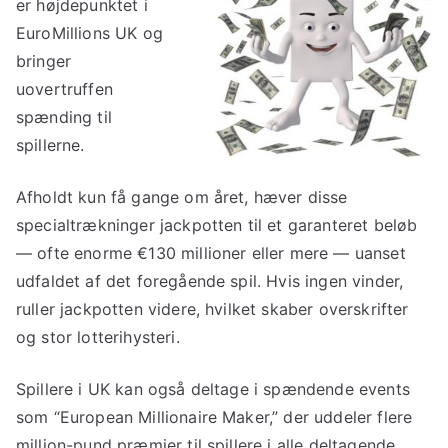
er højdepunktet i
EuroMillions UK og
bringer
uovertruffen
spænding til
spillerne.
Afholdt kun få gange om året, hæver disse
specialtrækninger jackpotten til et garanteret beløb
— ofte enorme €130 millioner eller mere — uanset
udfaldet af det foregående spil. Hvis ingen vinder,
ruller jackpotten videre, hvilket skaber overskrifter
og stor lotterihysteri.
Spillere i UK kan også deltage i spændende events
som “European Millionaire Maker,” der uddeler flere
million-pund præmier til spillere i alle deltagende