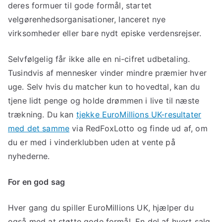
deres formuer til gode formål, startet
velgørenhedsorganisationer, lanceret nye
virksomheder eller bare nydt episke verdensrejser.
Selvfølgelig får ikke alle en ni-cifret udbetaling.
Tusindvis af mennesker vinder mindre præmier hver
uge. Selv hvis du matcher kun to hovedtal, kan du
tjene lidt penge og holde drømmen i live til næste
trækning. Du kan
tjekke EuroMillions UK-resultater
med det samme
via RedFoxLotto og finde ud af, om
du er med i vinderklubben uden at vente på
nyhederne.
For en god sag
Hver gang du spiller EuroMillions UK, hjælper du
også med at støtte gode formål. En del af hvert salg