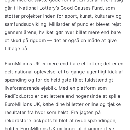
går til National Lottery’s Good Causes Fund, som
støtter projekter inden for sport, kunst, kulturarv og
samfundsudvikling. Milliarder af pund er blevet rejst
gennem årene, hvilket gør hver billet mere end bare
et skud på rigdom — det er også en måde at give
tilbage på.
EuroMillions UK er mere end bare et lotteri; det er en
delt national oplevelse, et to-gange-ugentligt kick af
spænding og for de heldigste få et fuldstændigt
livsforandrende øjeblik. Med en platform som
RedFoxLotto er det lettere end nogensinde at spille
EuroMillions UK, købe dine billetter online og tjekke
resultater fra hvor som helst. Fra jagten på
rekordstore jackpots til blot at nyde spændingen,
holder EuroMillions UK millioner af drømme i live.