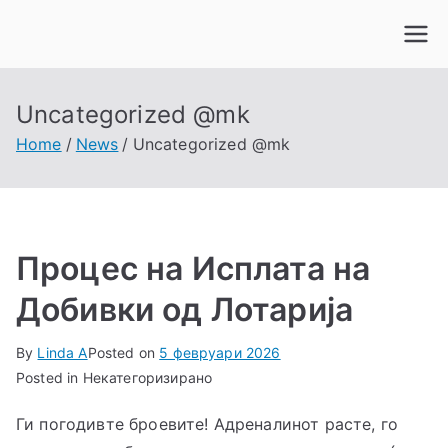
Skip
to
content
Uncategorized @mk
Home
News
Uncategorized @mk
Процес на Исплата на
Добивки од Лотарија
By
Linda A
Posted on
5 февруари 2026
Posted in Некатегоризирано
Ги погодивте броевите! Адреналинот расте, го