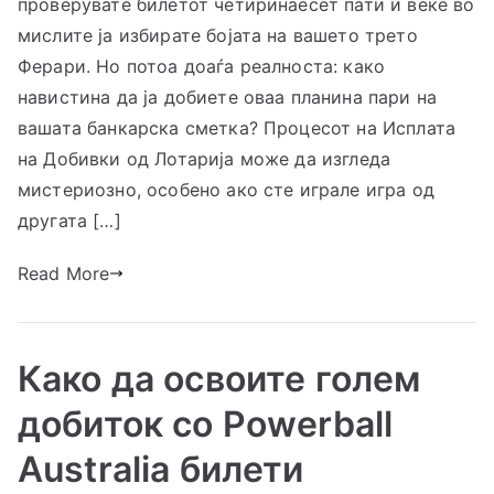
проверувате билетот четиринаесет пати и веќе во
мислите ја избирате бојата на вашето трето
Ферари. Но потоа доаѓа реалноста: како
навистина да ја добиете оваа планина пари на
вашата банкарска сметка? Процесот на Исплата
на Добивки од Лотарија може да изгледа
мистериозно, особено ако сте играле игра од
другата […]
Read More
Како да освоите голем
добиток со Powerball
Australia билети