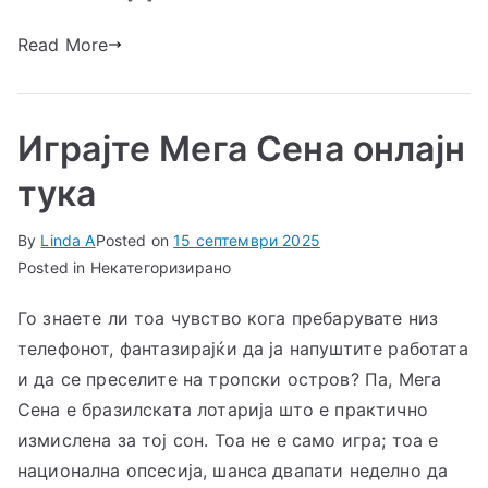
Read More
Играјте Мега Сена онлајн
тука
By
Linda A
Posted on
15 септември 2025
Posted in Некатегоризирано
Го знаете ли тоа чувство кога пребарувате низ
телефонот, фантазирајќи да ја напуштите работата
и да се преселите на тропски остров? Па, Мега
Сена е бразилската лотарија што е практично
измислена за тој сон. Тоа не е само игра; тоа е
национална опсесија, шанса двапати неделно да