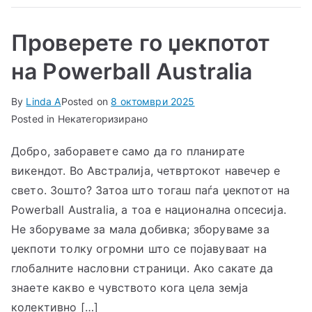
Проверете го џекпотот
на Powerball Australia
By
Linda A
Posted on
8 октомври 2025
Posted in Некатегоризирано
Добро, заборавете само да го планирате
викендот. Во Австралија, четвртокот навечер е
свето. Зошто? Затоа што тогаш паѓа џекпотот на
Powerball Australia, а тоа е национална опсесија.
Не зборуваме за мала добивка; зборуваме за
џекпоти толку огромни што се појавуваат на
глобалните насловни страници. Ако сакате да
знаете какво е чувството кога цела земја
колективно […]