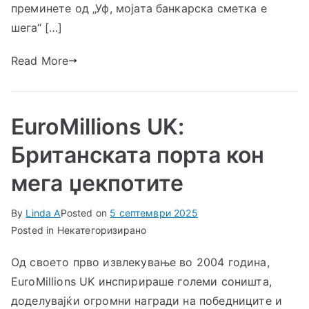
преминете од „Уф, мојата банкарска сметка е
шега“ […]
Read More
EuroMillions UK:
Британската порта кон
мега џекпотите
By
Linda A
Posted on
5 септември 2025
Posted in Некатегоризирано
Од своето прво извлекување во 2004 година,
EuroMillions UK инспирираше големи соништа,
доделувајќи огромни награди на победниците и