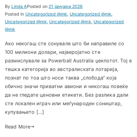
By
Linda A
Posted on
21 јануари 2026
Posted in
Uncategorized @mk
,
Uncategorized @mk
,
Uncategorized @mk
,
Uncategorized @mk
,
Uncategorized
@mk
Ако некогаш сте сонувале што би направиле со
100 милиони долари, најверојатно сте
размислувале за Powerball Australia џекпотот. Тој е
тешка категорија во австралиската лотарија,
познат по тоа што носи таква „слобода“ која
обично значи приватни авиони и никогаш повеќе
да не гледате ценовни етикети. Без разлика дали
сте локален играч или меѓународен соништaр,
купувањето […]
Read More