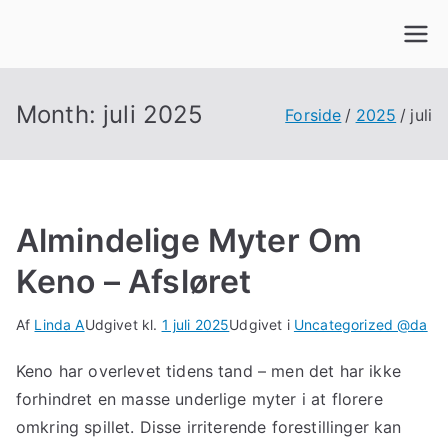
Videre
til
indhold
Month:
juli 2025
Forside
2025
juli
Almindelige Myter Om
Keno – Afsløret
Af
Linda A
Udgivet kl.
1 juli 2025
Udgivet i
Uncategorized @da
Keno har overlevet tidens tand – men det har ikke
forhindret en masse underlige myter i at florere
omkring spillet. Disse irriterende forestillinger kan